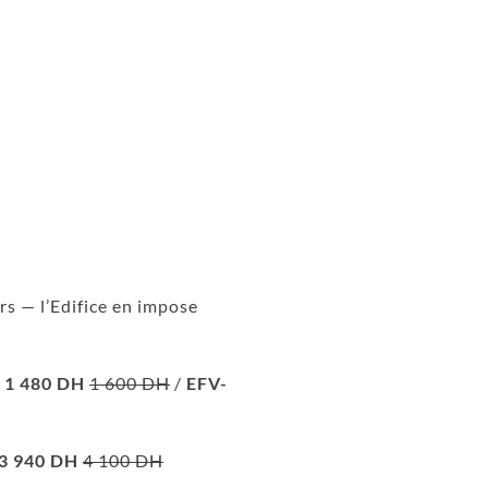
rs — l’Edifice en impose
 1 480 DH
1 600 DH
/
EFV-
 3 940 DH
4 100 DH