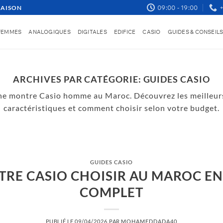
09:00 - 19:00
RAISON
FEMMES
ANALOGIQUES
DIGITALES
EDIFICE
CASIO
GUIDES & CONSEIL
ARCHIVES PAR CATÉGORIE:
GUIDES CASIO
ne montre Casio homme au Maroc. Découvrez les meilleurs
caractéristiques et comment choisir selon votre budget.
COMPARATIFS CASIO
ontres Casio à moins de 500 DH au Mar
13/04/2026
1 COMMENTAIRE
GUIDES CASIO
CONTINUER LA LECTURE
→
RE CASIO CHOISIR AU MAROC EN 
COMPLET
PUBLIÉ LE
09/04/2026
PAR
MOHAMEDDADA40