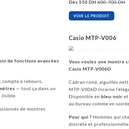
Dès 550 DH
600-700 DH
VOIR LE PRODUIT
Casio MTP-V006
oin de fonctions avancées
Vous voulez une montre c
Casio MTP-V006D
, compte à rebours,
Cadran rond, aiguilles nett
mètres
— tout ça dans un
MTP-V006D incarne l’éléga
lisible.
Disponible en
bleu-noir
e
au bureau comme en soirée
ssionnés de montres
Pour qui ?
Hommes qui che
discrète et professionnelle