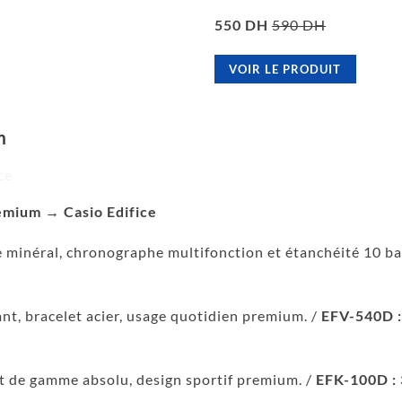
550 DH
590 DH
VOIR LE PRODUIT
m
emium → Casio Edifice
e minéral, chronographe multifonction et étanchéité 10 ba
nt, bracelet acier, usage quotidien premium. /
EFV-540D :
t de gamme absolu, design sportif premium. /
EFK-100D :