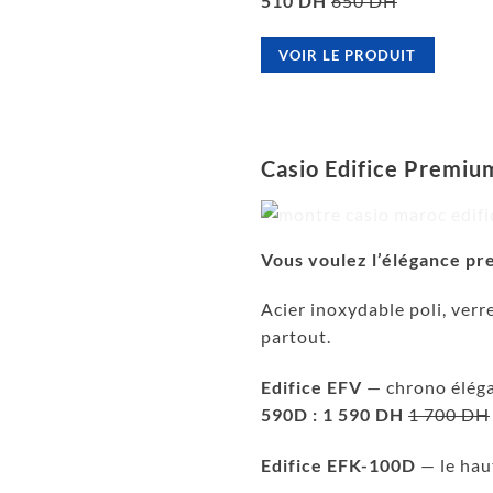
510 DH
650 DH
VOIR LE PRODUIT
Casio Edifice Premiu
Vous voulez l’élégance pr
Acier inoxydable poli, verr
partout.
Edifice EFV
— chrono éléga
590D : 1 590 DH
1 700 DH
Edifice EFK-100D
— le hau