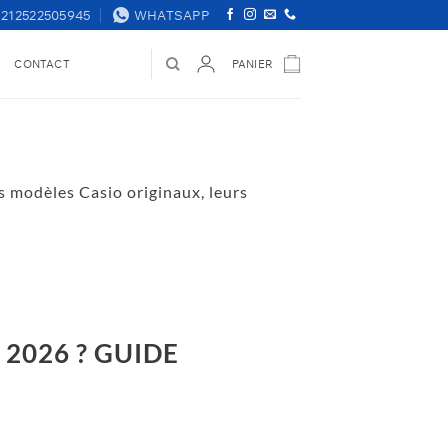
+212522505945
WHATSAPP
S
CONTACT
PANIER
 modèles Casio originaux, leurs
oc
2026 ? GUIDE