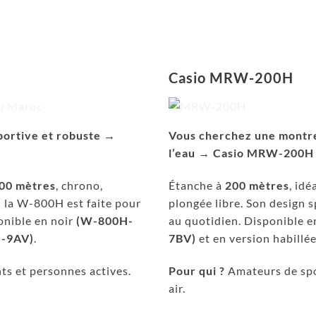
Casio MRW-200H
portive et robuste →
Vous cherchez une montre
l’eau → Casio MRW-200H
00 mètres
, chrono,
Étanche à
200 mètres
, idé
— la W-800H est faite pour
plongée libre. Son design s
onible en noir
(W-800H-
au quotidien. Disponible e
-9AV)
.
7BV)
et en version habillé
nts et personnes actives.
Pour qui ?
Amateurs de spo
air.