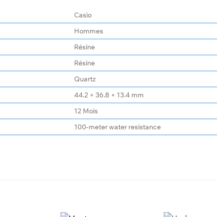
Casio
Hommes
Résine
Résine
Quartz
44.2 × 36.8 × 13.4 mm
12 Mois
100-meter water resistance
+
+