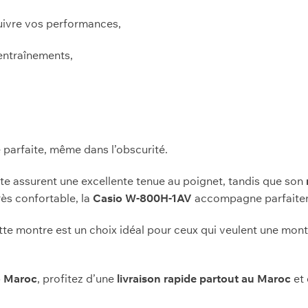
ivre vos performances,
 entraînements,
é parfaite, même dans l’obscurité.
ste assurent une excellente tenue au poignet, tandis que son
très confortable, la
Casio W-800H-1AV
accompagne parfaiteme
ette montre est un choix idéal pour ceux qui veulent une mon
o Maroc
, profitez d’une
livraison rapide partout au Maroc
et