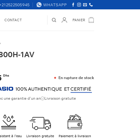
+212522505945
WHATSAPP
S
CONTACT
PANIER
P
800H-1AV
Le
5
Dhs
En rupture de stock
x
prix
ial
actuel
t :
est :
ec une garantie d'un an
Livraison gratuite
 Dhs.
485 Dhs.