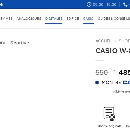
09:00 - 19:00
ON
FEMMES
ANALOGIQUES
DIGITALES
EDIFICE
CASIO
GUIDES & CONSEIL
ACCUEIL
»
SHO
CASIO W-
Le
550
48
Dhs
pri
init
étai
Livré av
550