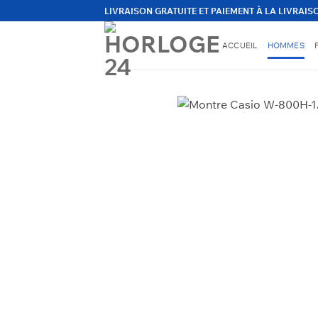
Passer
LIVRAISON GRATUITE ET PAIEMENT À LA LIVRAIS
au
contenu
ACCUEIL
HOMMES