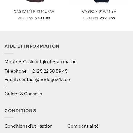
CASIO MTP-1314L-7AV
CASIO F-91WM-3A
Le
Le
Le
Le
700
Dhs
570
Dhs
350
Dhs
299
Dhs
prix
prix
prix
prix
initial
actuel
initial
actuel
était :
est :
était :
est :
700 Dhs.
570 Dhs.
350 Dhs.
299 Dhs.
AIDE ET INFORMATION
Montres Casio originales au maroc.
Téléphone : +212 5 22 50 59 45
Email :
contact@horloge24.com
–
Guides & Conseils
CONDITIONS
Conditions d’utilisation
Confidentialité