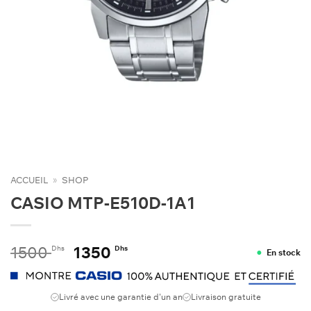
ACCUEIL
»
SHOP
CASIO MTP-E510D-1A1
Le
Le
1500
1350
Dhs
Dhs
En stock
prix
prix
initial
actuel
était :
est :
Livré avec une garantie d'un an
Livraison gratuite