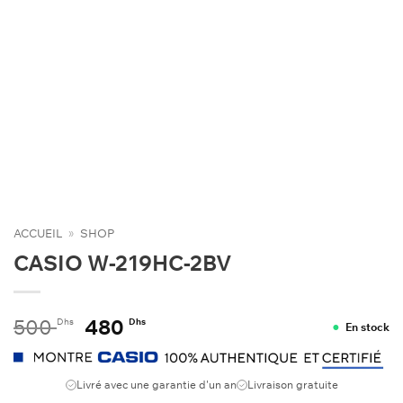
ACCUEIL
»
SHOP
CASIO W-219HC-2BV
Le
Le
500
480
Dhs
Dhs
En stock
prix
prix
initial
actuel
était :
est :
Livré avec une garantie d'un an
Livraison gratuite