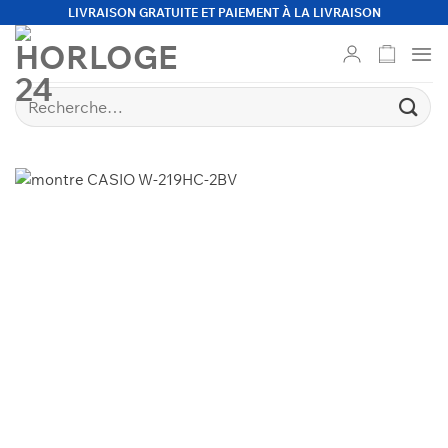
Passer
LIVRAISON GRATUITE ET PAIEMENT À LA LIVRAISON
au
contenu
Recherche
pour :