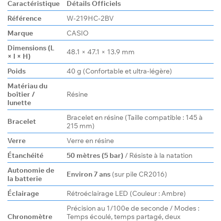
Caractéristique
Détails Officiels
Référence
W-219HC-2BV
Marque
CASIO
Dimensions (L
48.1 × 47.1 × 13.9 mm
× l × H)
Poids
40 g (Confortable et ultra-légère)
Matériau du
boîtier /
Résine
lunette
Bracelet en résine (Taille compatible : 145 à
Bracelet
215 mm)
Verre
Verre en résine
Étanchéité
50 mètres (5 bar)
/ Résiste à la natation
Autonomie de
Environ 7 ans
(sur pile CR2016)
la batterie
Éclairage
Rétroéclairage LED (Couleur : Ambre)
Précision au 1/100e de seconde / Modes :
Chronomètre
Temps écoulé, temps partagé, deux