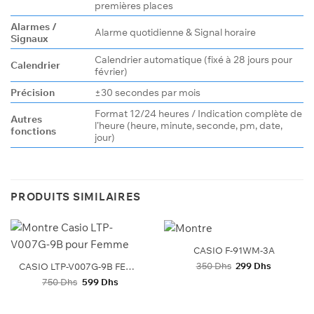
premières places
Alarmes /
Alarme quotidienne & Signal horaire
Signaux
Calendrier automatique (fixé à 28 jours pour
Calendrier
février)
Précision
±30 secondes par mois
Format 12/24 heures / Indication complète de
Autres
l’heure (heure, minute, seconde, pm, date,
fonctions
jour)
PRODUITS SIMILAIRES
CASIO F-91WM-3A
Le
Le
350
Dhs
299
Dhs
CASIO LTP-V007G-9B FEMMES
prix
prix
Le
Le
750
Dhs
599
Dhs
initial
actuel
prix
prix
était :
est :
initial
actuel
350 Dhs.
299 Dhs.
était :
est :