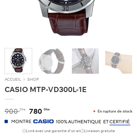
ACCUEIL
»
SHOP
CASIO MTP-VD300L-1E
Le
Le
900
780
Dhs
Dhs
En rupture de stock
prix
prix
initial
actuel
était :
est :
Livré avec une garantie d'un an
Livraison gratuite