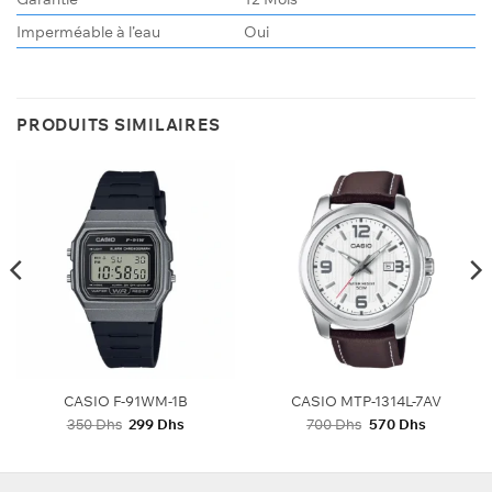
Imperméable à l’eau
Oui
PRODUITS SIMILAIRES
CASIO F-91WM-1B
CASIO MTP-1314L-7AV
Le
Le
Le
Le
350
Dhs
299
Dhs
700
Dhs
570
Dhs
prix
prix
prix
prix
initial
actuel
initial
actuel
était :
est :
était :
est :
.
350 Dhs.
299 Dhs.
700 Dhs.
570 Dhs.