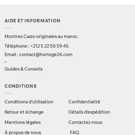
était :
est :
était :
est :
700 Dhs.
570 Dhs.
550 Dhs.
480 Dhs.
AIDE ET INFORMATION
Montres Casio originales au maroc.
Téléphone : +212 5 22 50 59 45
Email :
contact@horloge24.com
–
Guides & Conseils
CONDITIONS
Conditions d’utilisation
Confidentialité
Retour et échange
Détails d’expédition
Mentions légales
Contactez-nous
À propos de nous
FAQ