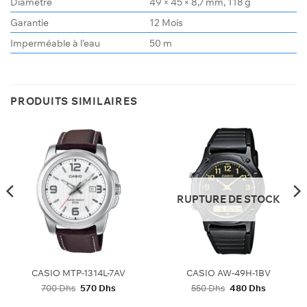
Diamètre
49 × 45 × 8,7 mm, 118 g
Garantie
12 Mois
Imperméable à l’eau
50 m
PRODUITS SIMILAIRES
RUPTURE DE STOCK
CASIO MTP-1314L-7AV
CASIO AW-49H-1BV
Le
Le
Le
Le
700
Dhs
570
Dhs
550
Dhs
480
Dhs
prix
prix
prix
prix
initial
actuel
initial
actuel