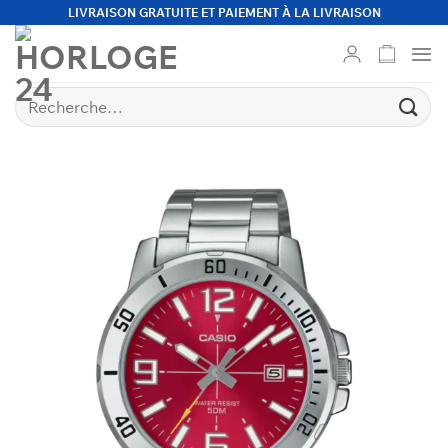
Passer
LIVRAISON GRATUITE ET PAIEMENT À LA LIVRAISON
au
contenu
Recherche
pour :