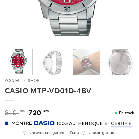
ACCUEIL
»
SHOP
CASIO MTP-VD01D-4BV
Le
Le
810
720
Dhs
Dhs
En stock
prix
prix
initial
actuel
était :
est :
Livré avec une garantie d'un an
Livraison gratuite