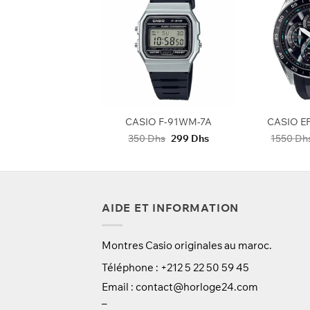
+
+
IO F-91WM-3A
CASIO F-91WM-7A
CASIO E
Le
Le
Le
Le
0
Dhs
299
Dhs
350
Dhs
299
Dhs
1550
Dh
prix
prix
prix
prix
initial
actuel
initial
actuel
était :
est :
était :
est :
350 Dhs.
299 Dhs.
350 Dhs.
299 Dhs.
AIDE ET INFORMATION
Montres Casio originales au maroc.
Téléphone : +212 5 22 50 59 45
Email :
contact@horloge24.com
–