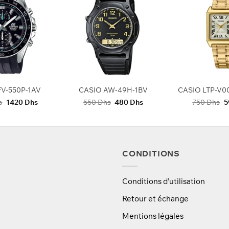
+
+
FV-550P-1AV
CASIO AW-49H-1BV
Le
Le
Le
Le
L
s
1420
Dhs
550
Dhs
480
Dhs
750
Dhs
5
prix
prix
prix
prix
p
initial
actuel
initial
actuel
in
était :
est :
était :
est :
ét
1550 Dhs.
1420 Dhs.
550 Dhs.
480 Dhs.
7
CONDITIONS
Conditions d’utilisation
Retour et échange
Mentions légales