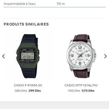
Imperméable à l’eau
50 m
PRODUITS SIMILAIRES
CASIO F-91WM-3A
CASIO MTP-1314L-7AV
Le
Le
Le
Le
350
Dhs
299
Dhs
700
Dhs
570
Dhs
prix
prix
prix
prix
initial
actuel
initial
actuel
était :
est :
était :
est :
hs.
350 Dhs.
299 Dhs.
700 Dhs.
570 Dhs.