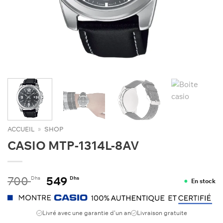
ACCUEIL
»
SHOP
CASIO MTP-1314L-8AV
Le
Le
700
549
Dhs
Dhs
En stock
prix
prix
initial
actuel
était :
est :
Livré avec une garantie d'un an
Livraison gratuite