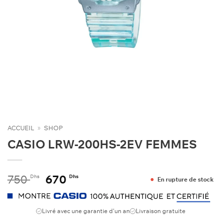
ACCUEIL
»
SHOP
CASIO LRW-200HS-2EV FEMMES
Le
Le
750
670
Dhs
Dhs
En rupture de stock
prix
prix
initial
actuel
était :
est :
Livré avec une garantie d'un an
Livraison gratuite