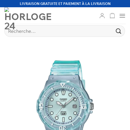
Passer
LIVRAISON GRATUITE ET PAIEMENT À LA LIVRAISON
au
contenu
Recherche
pour :