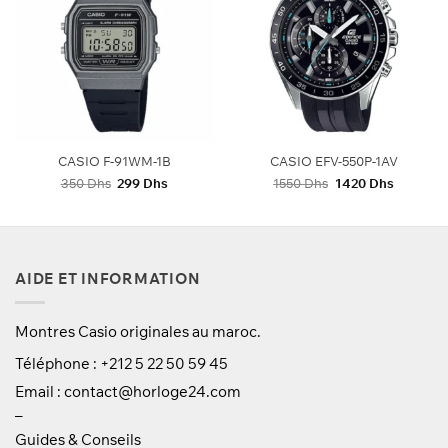
CASIO F-91WM-1B
CASIO EFV-550P-1AV
Le
Le
Le
Le
350
Dhs
299
Dhs
1550
Dhs
1420
Dhs
prix
prix
prix
prix
initial
actuel
initial
actuel
était :
est :
était :
est :
350 Dhs.
299 Dhs.
1550 Dhs.
1420 Dhs
AIDE ET INFORMATION
Montres Casio originales au maroc.
Téléphone : +212 5 22 50 59 45
Email :
contact@horloge24.com
–
Guides & Conseils