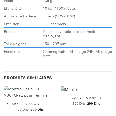
Poids
136 g
Étanchéité
10 bar / 100 mètres
Autonomie batterie
~3 ans (SR920SW)
Précision
±20 sec/mois
Bracelet
Acier inoxydable solide, fermoir
déployant
Taille poignet
150 – 205 mm
Fonctions
Chronographe · Affichage 24h · Affichage
date
PRODUITS SIMILAIRES
CASIO F-91WM-1B
Le
Le
350
Dhs
299
Dhs
CASIO LTP-V007G-9B FEMMES
prix
prix
Le
Le
750
Dhs
599
Dhs
initial
actuel
prix
prix
était :
est :
initial
actuel
350 Dhs.
299 Dhs.