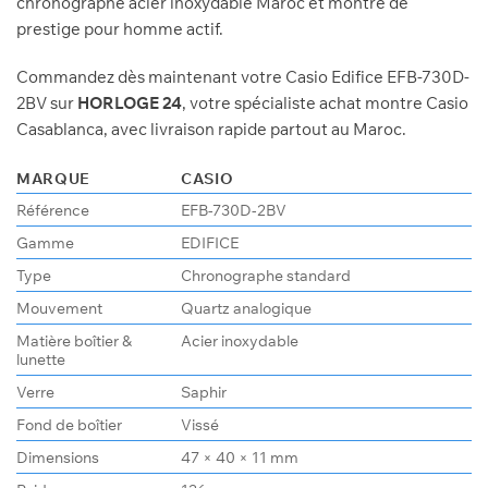
chronographe acier inoxydable Maroc et montre de
prestige pour homme actif.
Commandez dès maintenant votre Casio Edifice EFB-730D-
2BV sur
HORLOGE 24
, votre spécialiste achat montre Casio
Casablanca, avec livraison rapide partout au Maroc.
MARQUE
CASIO
Référence
EFB-730D-2BV
Gamme
EDIFICE
Type
Chronographe standard
Mouvement
Quartz analogique
Matière boîtier &
Acier inoxydable
lunette
Verre
Saphir
Fond de boîtier
Vissé
Dimensions
47 × 40 × 11 mm