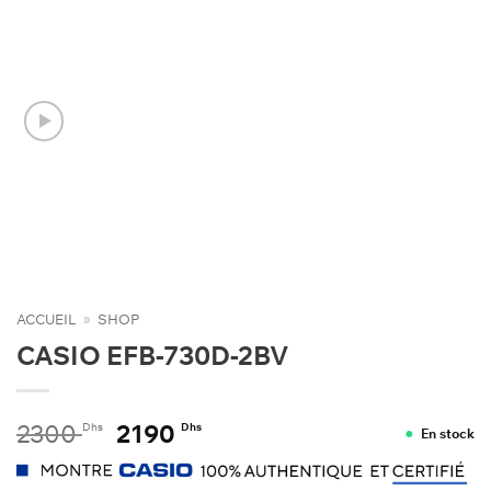
ACCUEIL
»
SHOP
CASIO EFB-730D-2BV
Le
Le
2300
2190
Dhs
Dhs
En stock
prix
prix
initial
actuel