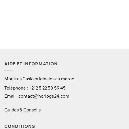
était :
est :
750 Dhs.
599 Dhs.
AIDE ET INFORMATION
Montres Casio originales au maroc.
Téléphone : +212 5 22 50 59 45
Email :
contact@horloge24.com
–
Guides & Conseils
CONDITIONS