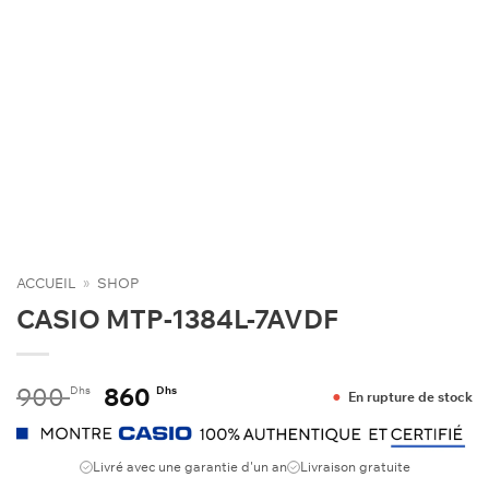
ACCUEIL
»
SHOP
CASIO MTP-1384L-7AVDF
Le
Le
900
860
Dhs
Dhs
En rupture de stock
prix
prix
initial
actuel
était :
est :
Livré avec une garantie d'un an
Livraison gratuite