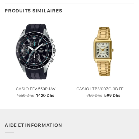
PRODUITS SIMILAIRES
CASIO EFV-550P-1AV
CASIO LTP-V007G-9B FEMMES
Le
Le
Le
Le
1550
Dhs
1420
Dhs
750
Dhs
599
Dhs
prix
prix
prix
prix
initial
actuel
initial
actuel
était :
est :
était :
est :
1550 Dhs.
1420 Dhs.
750 Dhs.
599 Dhs.
AIDE ET INFORMATION