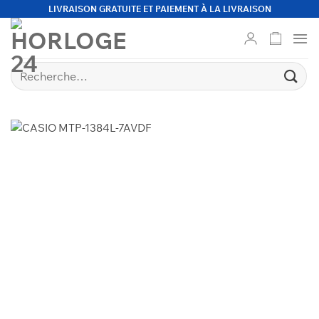
Passer
LIVRAISON GRATUITE ET PAIEMENT À LA LIVRAISON
au
contenu
Recherche
pour :