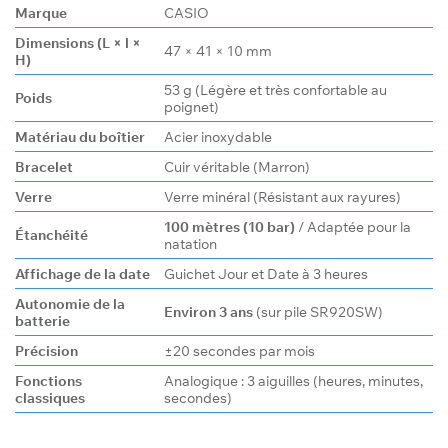
Marque
CASIO
Dimensions (L × l ×
47 × 41 × 10 mm
H)
53 g (Légère et très confortable au
Poids
poignet)
Matériau du boîtier
Acier inoxydable
Bracelet
Cuir véritable (Marron)
Verre
Verre minéral (Résistant aux rayures)
100 mètres (10 bar)
/ Adaptée pour la
Étanchéité
natation
Affichage de la date
Guichet Jour et Date à 3 heures
Autonomie de la
Environ 3 ans
(sur pile SR920SW)
batterie
Précision
±20 secondes par mois
Fonctions
Analogique : 3 aiguilles (heures, minutes,
classiques
secondes)