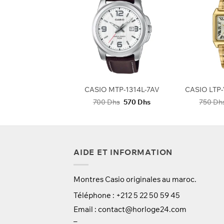
+
+
 EFV-550P-1AV
CASIO MTP-1314L-7AV
Le
Le
Le
Le
0
Dhs
1420
Dhs
700
Dhs
570
Dhs
750
Dh
prix
prix
prix
prix
initial
actuel
initial
actuel
était :
est :
était :
est :
1550 Dhs.
1420 Dhs.
700 Dhs.
570 Dhs.
AIDE ET INFORMATION
Montres Casio originales au maroc.
Téléphone : +212 5 22 50 59 45
Email :
contact@horloge24.com
–