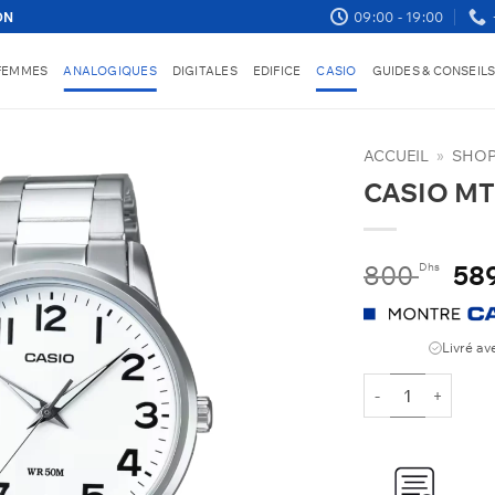
09:00 - 19:00
ON
FEMMES
ANALOGIQUES
DIGITALES
EDIFICE
CASIO
GUIDES & CONSEIL
ACCUEIL
»
SHO
CASIO MT
Le
800
58
Dhs
pri
init
étai
Livré av
800
quantité de CAS