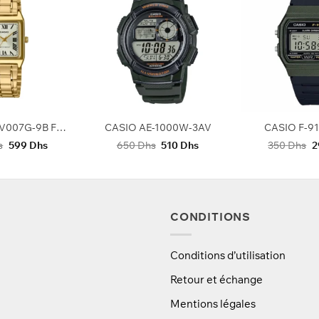
+
+
CASIO LTP-V007G-9B FEMMES
CASIO AE-1000W-3AV
CASIO F-9
Le
Le
Le
Le
L
s
599
Dhs
650
Dhs
510
Dhs
350
Dhs
2
prix
prix
prix
prix
p
initial
actuel
initial
actuel
in
était :
est :
était :
est :
ét
750 Dhs.
599 Dhs.
650 Dhs.
510 Dhs.
3
CONDITIONS
Conditions d’utilisation
Retour et échange
Mentions légales