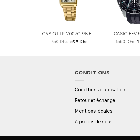
prix
prix
initial
actuel
était :
est :
700 Dhs.
570 Dhs.
+
+
CASIO LTP-V007G-9B FEMMES
CASIO EFV-
Le
Le
L
750
Dhs
599
Dhs
1550
Dhs
1
prix
prix
p
initial
actuel
in
était :
est :
ét
750 Dhs.
599 Dhs.
1
CONDITIONS
Conditions d’utilisation
Retour et échange
Mentions légales
À propos de nous