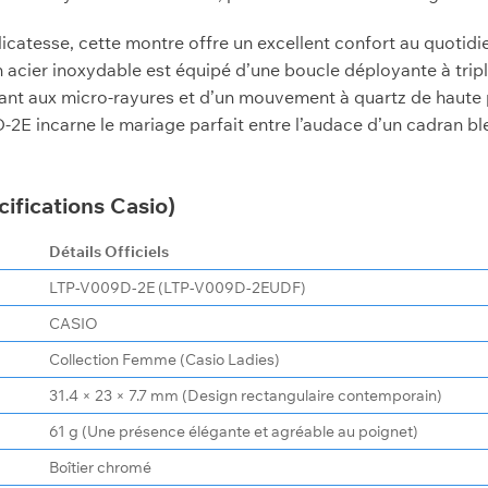
catesse, cette montre offre un excellent confort au quotidien
acier inoxydable est équipé d’une boucle déployante à triple 
tant aux micro-rayures et d’un mouvement à quartz de haute p
-2E incarne le mariage parfait entre l’audace d’un cadran bleu
cifications Casio)
Détails Officiels
LTP-V009D-2E (LTP-V009D-2EUDF)
CASIO
Collection Femme (Casio Ladies)
31.4 × 23 × 7.7 mm (Design rectangulaire contemporain)
61 g (Une présence élégante et agréable au poignet)
Boîtier chromé