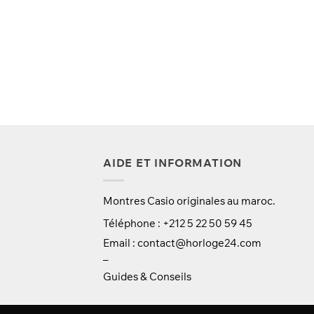
était :
est :
était :
est :
550 Dhs.
480 Dhs.
350 Dhs.
299 Dhs.
AIDE ET INFORMATION
Montres Casio originales au maroc.
Téléphone : +212 5 22 50 59 45
Email :
contact@horloge24.com
–
Guides & Conseils