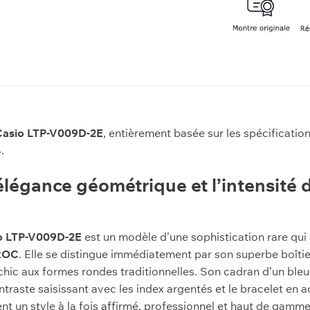
Casio LTP-V009D-2E
, entièrement basée sur les spécification
4
.
élégance géométrique et l’intensité 
o LTP-V009D-2E
est un modèle d’une sophistication rare qu
ROC
. Elle se distingue immédiatement par son superbe boîtie
s chic aux formes rondes traditionnelles. Son cadran d’un bl
raste saisissant avec les index argentés et le bracelet en ac
t un style à la fois affirmé, professionnel et haut de gamme