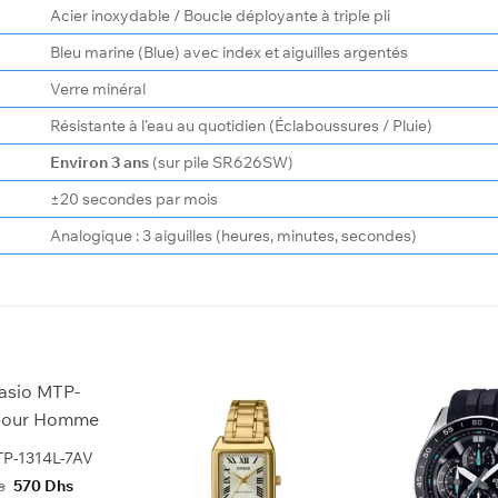
Acier inoxydable / Boucle déployante à triple pli
Bleu marine (Blue) avec index et aiguilles argentés
Verre minéral
Résistante à l’eau au quotidien (Éclaboussures / Pluie)
Environ 3 ans
(sur pile SR626SW)
±20 secondes par mois
Analogique : 3 aiguilles (heures, minutes, secondes)
P-1314L-7AV
Le
Le
s
570
Dhs