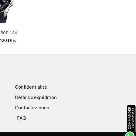
prix
prix
initial
actuel
était :
est :
650 Dhs.
510 Dhs.
550P-1AV
e
Le
420
Dhs
rix
prix
itial
actuel
ait :
est :
550 Dhs.
1420 Dhs.
Confidentialité
Détails d’expédition
Contactez-nous
FAQ