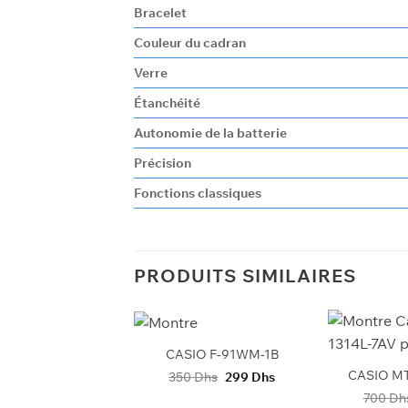
Bracelet
Couleur du cadran
Verre
Étanchéité
Autonomie de la batterie
Précision
Fonctions classiques
PRODUITS SIMILAIRES
+
+
RE DE STOCK
O AW-49H-1BV
CASIO F-91WM-1B
CASIO MT
Le
Le
Le
Le
Dhs
480
Dhs
350
Dhs
299
Dhs
prix
prix
prix
prix
700
Dh
initial
actuel
initial
actuel