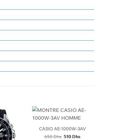
+
CASIO AE-1000W-3AV
Le
Le
650
Dhs
510
Dhs