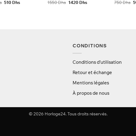
Le
Le
Le
Le
L
s
510
Dhs
1550
Dhs
1420
Dhs
750
Dhs
5
prix
prix
prix
prix
p
initial
actuel
initial
actuel
in
était :
est :
était :
est :
ét
650 Dhs.
510 Dhs.
1550 Dhs.
1420 Dhs.
7
CONDITIONS
Conditions d’utilisation
Retour et échange
Mentions légales
À propos de nous
© 2026 Horloge24. Tous droits réservés.