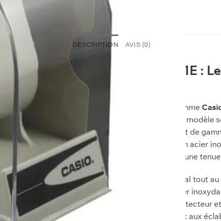
DESCRIPTION
AVIS (0)
Casio LTP-V007D-1E : Le 
24
La montre analogique pour femme
Casi
collection
CASIO MAROC
. Ce modèle se
qui évoque une esthétique haut de gamme
index argentés et le bracelet en acier i
Maroc, parfait pour structurer une tenue
Conçue pour un confort optimal tout au l
grammes. Son bracelet en acier inoxydabl
Équipée d’un verre minéral protecteur e
pour faire face aux imprévus et aux écl