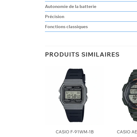
Autonomie de la batterie
Précision
Fonctions classiques
PRODUITS SIMILAIRES
+
+
IO F-91WM-3A
CASIO F-91WM-1B
CASIO A