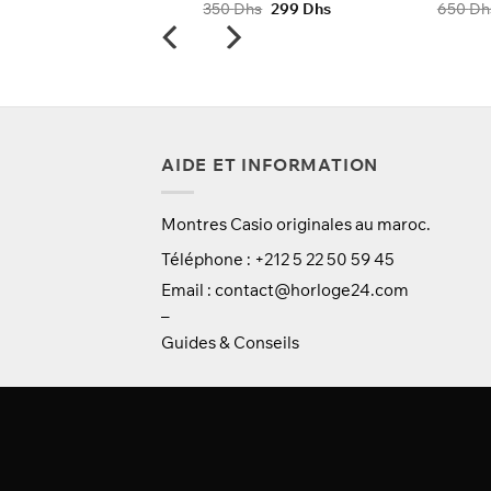
Le
Le
Le
Le
0
Dhs
299
Dhs
350
Dhs
299
Dhs
650
Dh
prix
prix
prix
prix
initial
actuel
initial
actuel
était :
est :
était :
est :
350 Dhs.
299 Dhs.
350 Dhs.
299 Dhs.
AIDE ET INFORMATION
Montres Casio originales au maroc.
Téléphone : +212 5 22 50 59 45
Email :
contact@horloge24.com
–
Guides & Conseils