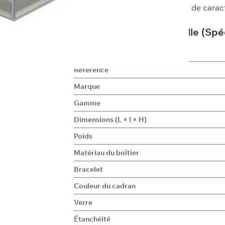
recherchent une montre sobre, de caractè
Fiche Technique Officielle (Spé
Caractéristique
Référence
Marque
Gamme
Dimensions (L × l × H)
Poids
Matériau du boîtier
Bracelet
Couleur du cadran
Verre
Étanchéité