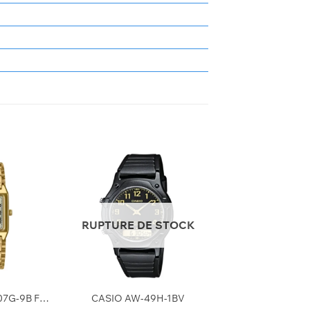
RUPTURE DE STOCK
+
CASIO LTP-V007G-9B FEMMES
CASIO AW-49H-1BV