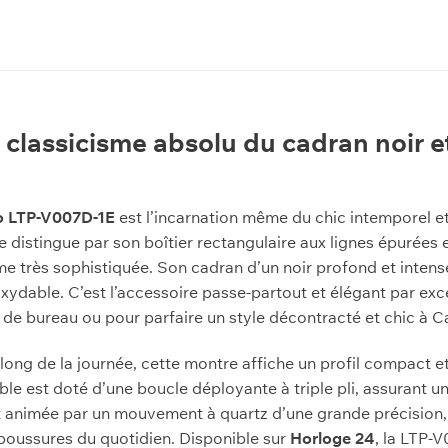
classicisme absolu du cadran noir et
o LTP-V007D-1E
est l’incarnation même du chic intemporel et
 distingue par son boîtier rectangulaire aux lignes épurées e
 très sophistiquée. Son cadran d’un noir profond et intense
noxydable. C’est l’accessoire passe-partout et élégant par 
 de bureau ou pour parfaire un style décontracté et chic à 
ong de la journée, cette montre affiche un profil compact et
e est doté d’une boucle déployante à triple pli, assurant une
t animée par un mouvement à quartz d’une grande précision,
aboussures du quotidien. Disponible sur
Horloge 24
, la LTP-V