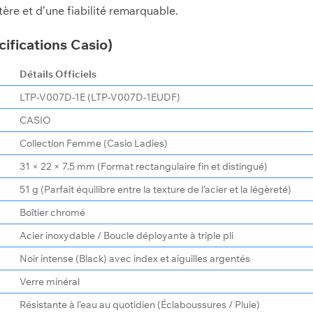
re et d’une fiabilité remarquable.
cifications Casio)
Détails Officiels
LTP-V007D-1E (LTP-V007D-1EUDF)
CASIO
Collection Femme (Casio Ladies)
31 × 22 × 7.5 mm (Format rectangulaire fin et distingué)
51 g (Parfait équilibre entre la texture de l’acier et la légèreté)
Boîtier chromé
Acier inoxydable / Boucle déployante à triple pli
Noir intense (Black) avec index et aiguilles argentés
Verre minéral
Résistante à l’eau au quotidien (Éclaboussures / Pluie)