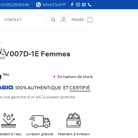
+212522505945
WHATSAPP
S
CONTACT
PANIER
P
P-V007D-1E Femmes
Le
0
Dhs
En rupture de stock
x
prix
ial
actuel
t :
est :
ec une garantie d'un an
Livraison gratuite
 Dhs.
550 Dhs.