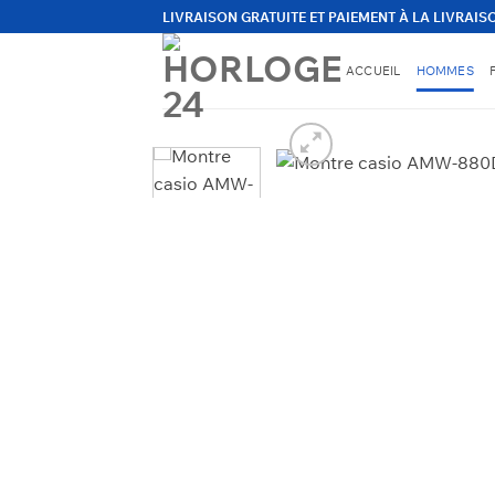
Passer
LIVRAISON GRATUITE ET PAIEMENT À LA LIVRAIS
au
contenu
ACCUEIL
HOMMES