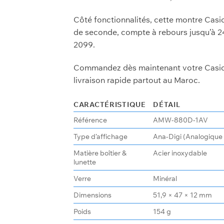
Côté fonctionnalités, cette montre Casi
de seconde, compte à rebours jusqu’à 24
2099.
Commandez dès maintenant votre Cas
livraison rapide partout au Maroc.
CARACTÉRISTIQUE
DÉTAIL
Référence
AMW-880D-1AV
Type d’affichage
Ana-Digi (Analogique
Matière boîtier &
Acier inoxydable
lunette
Verre
Minéral
Dimensions
51,9 × 47 × 12 mm
Poids
154 g