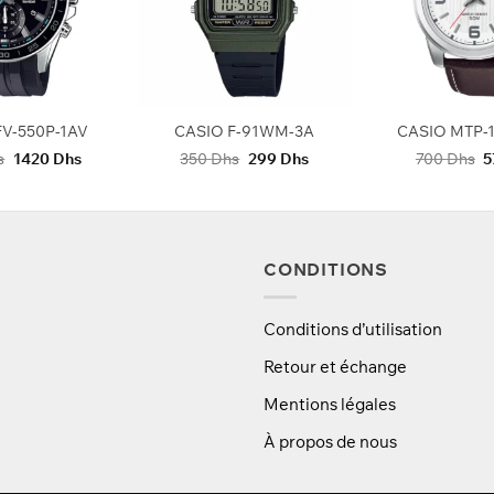
+
+
FV-550P-1AV
CASIO F-91WM-3A
CASIO MTP-1
Le
Le
Le
Le
L
s
1420
Dhs
350
Dhs
299
Dhs
700
Dhs
5
prix
prix
prix
prix
p
initial
actuel
initial
actuel
in
était :
est :
était :
est :
ét
1550 Dhs.
1420 Dhs.
350 Dhs.
299 Dhs.
7
CONDITIONS
Conditions d’utilisation
Retour et échange
Mentions légales
À propos de nous