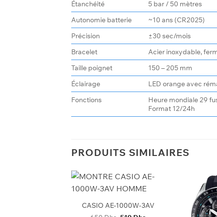
Étanchéité
5 bar / 50 mètres
Autonomie batterie
~10 ans (CR2025)
Précision
±30 sec/mois
Bracelet
Acier inoxydable, ferm
Taille poignet
150 – 205 mm
Éclairage
LED orange avec ré
Fonctions
Heure mondiale 29 fus
Format 12/24h
PRODUITS SIMILAIRES
+
CASIO AE-1000W-3AV
Le
Le